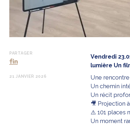
PARTAGER
Vendredi 23.0
lumière Un fi
21 JANVIER 2026
Une rencontre
Un chemin inté
Un récit profon
🎥 Projection 
⚠️ 101 places 
Un moment rar