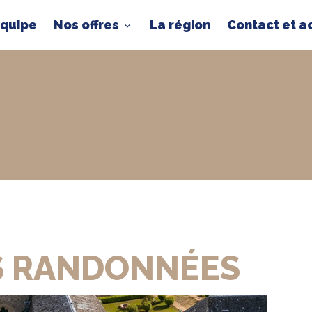
équipe
Nos offres
La région
Contact et a
S RANDONNÉES