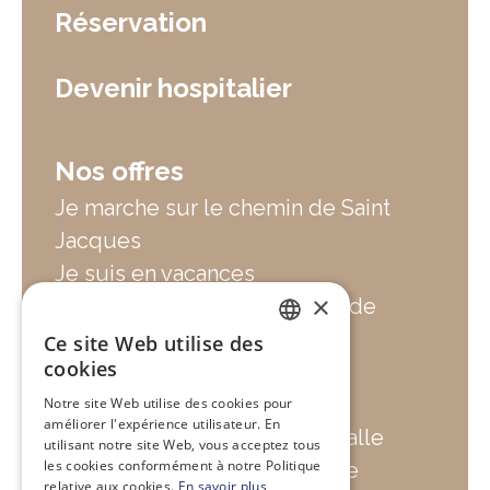
Réservation
Devenir hospitalier
Nos offres
Je marche sur le chemin de Saint
Jacques
Je suis en vacances
×
Je cherche un hébergement de
groupe
Ce site Web utilise des
FRENCH
cookies
Je cherche un lieu de
ressourcement
Notre site Web utilise des cookies pour
ENGLISH
améliorer l'expérience utilisateur. En
Je cherche une location de salle
utilisant notre site Web, vous acceptez tous
les cookies conformément à notre Politique
Je fais une pause gourmande
relative aux cookies.
En savoir plus