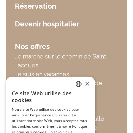
Réservation
Devenir hospitalier
Nos offres
Je marche sur le chemin de Saint
Jacques
Je suis en vacances
×
Je cherche un hébergement de
groupe
Ce site Web utilise des
FRENCH
cookies
Je cherche un lieu de
ressourcement
Notre site Web utilise des cookies pour
ENGLISH
améliorer l'expérience utilisateur. En
Je cherche une location de salle
utilisant notre site Web, vous acceptez tous
les cookies conformément à notre Politique
Je fais une pause gourmande
relative aux cookies.
En savoir plus