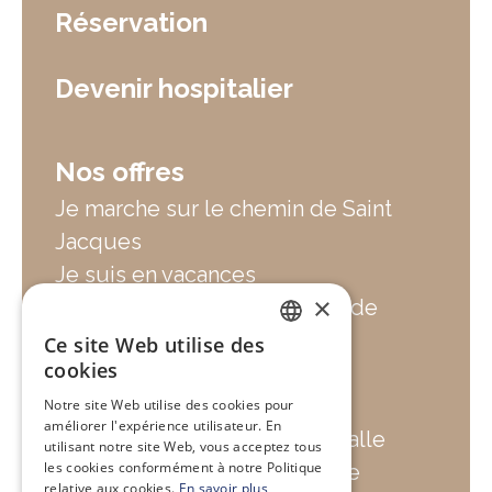
Réservation
Devenir hospitalier
Nos offres
Je marche sur le chemin de Saint
Jacques
Je suis en vacances
×
Je cherche un hébergement de
groupe
Ce site Web utilise des
FRENCH
cookies
Je cherche un lieu de
ressourcement
Notre site Web utilise des cookies pour
ENGLISH
améliorer l'expérience utilisateur. En
Je cherche une location de salle
utilisant notre site Web, vous acceptez tous
les cookies conformément à notre Politique
Je fais une pause gourmande
relative aux cookies.
En savoir plus