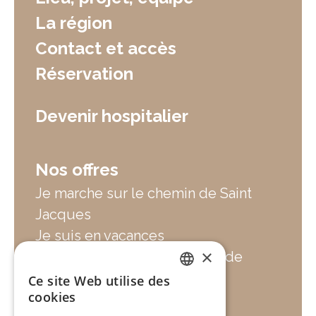
La région
Contact et accès
Réservation
Devenir hospitalier
Nos offres
Je marche sur le chemin de Saint
Jacques
Je suis en vacances
×
Je cherche un hébergement de
groupe
Ce site Web utilise des
FRENCH
cookies
Je cherche un lieu de