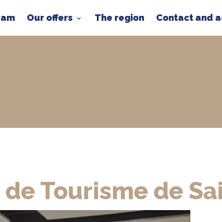
team
Our offers
The region
Contact and 
e de Tourisme de Sa