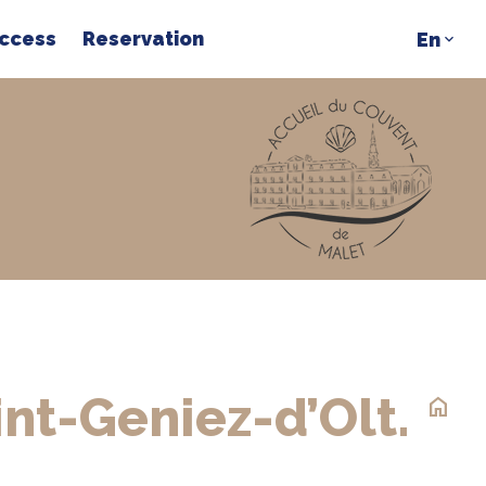
access
Reservation
int-Geniez-d’Olt.
home